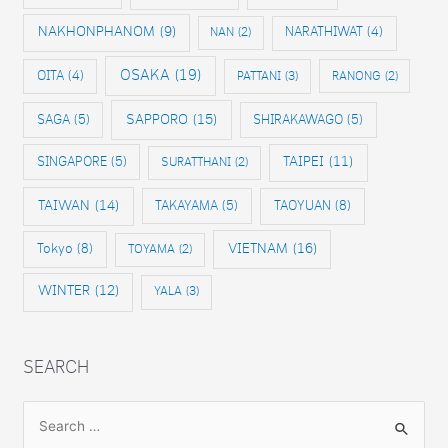
NAKHONPHANOM
(9)
NAN
(2)
NARATHIWAT
(4)
OSAKA
(19)
OITA
(4)
PATTANI
(3)
RANONG
(2)
SAPPORO
(15)
SAGA
(5)
SHIRAKAWAGO
(5)
SINGAPORE
(5)
TAIPEI
(11)
SURATTHANI
(2)
TAIWAN
(14)
TAKAYAMA
(5)
TAOYUAN
(8)
VIETNAM
(16)
Tokyo
(8)
TOYAMA
(2)
WINTER
(12)
YALA
(3)
SEARCH
S
e