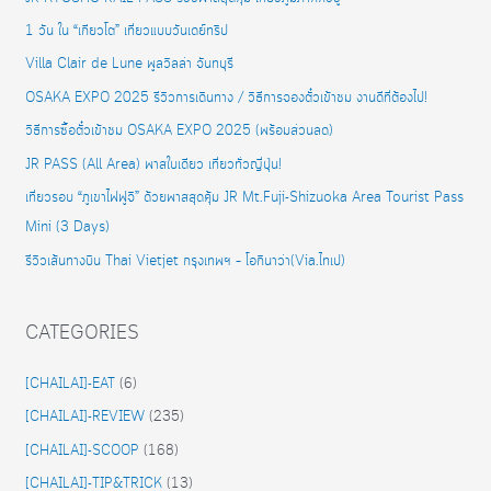
1 วัน ใน “เกียวโต” เที่ยวแบบวันเดย์ทริป
Villa Clair de Lune พูลวิลล่า จันทบุรี
OSAKA EXPO 2025 รีวิวการเดินทาง / วิธีการจองตั๋วเข้าชม งานดีที่ต้องไป!
วิธีการซื้อตั๋วเข้าชม OSAKA EXPO 2025 (พร้อมส่วนลด)
JR PASS (All Area) พาสใบเดียว เที่ยวทั่วญี่ปุ่น!
เที่ยวรอบ “ภูเขาไฟฟูจิ” ด้วยพาสสุดคุ้ม JR Mt.Fuji-Shizuoka Area Tourist Pass
Mini (3 Days)
รีวิวเส้นทางบิน Thai Vietjet กรุงเทพฯ – โอกินาว่า(Via.ไทเป)
CATEGORIES
[CHAILAI]-EAT
(6)
[CHAILAI]-REVIEW
(235)
[CHAILAI]-SCOOP
(168)
[CHAILAI]-TIP&TRICK
(13)