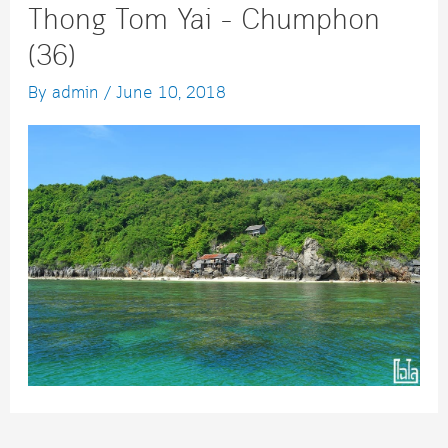
Thong Tom Yai – Chumphon
(36)
By
admin
/
June 10, 2018