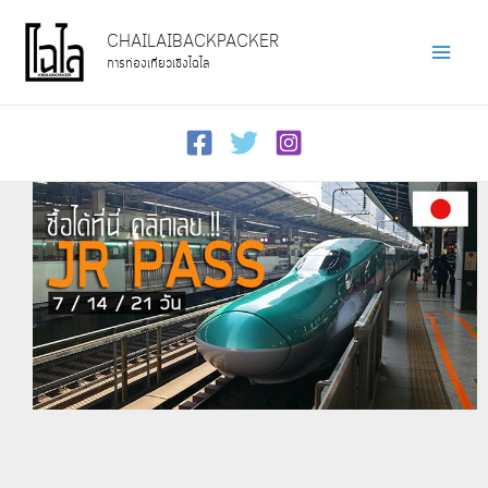
Skip
CHAILAIBACKPACKER
to
การท่องเที่ยวเชิงไฉไล
Main
content
Men