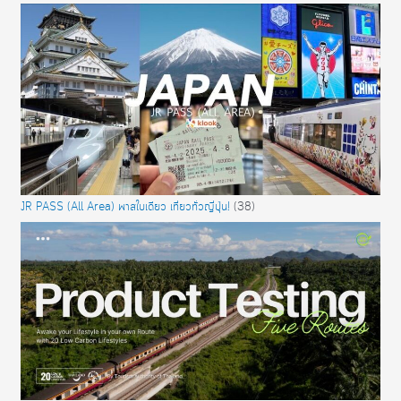
JR PASS (All Area) พาสใบเดียว เที่ยวทั่วญี่ปุ่น!
(38)