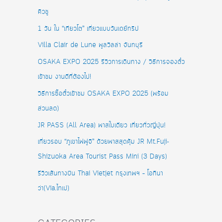
คิวชู
1 วัน ใน “เกียวโต” เที่ยวแบบวันเดย์ทริป
Villa Clair de Lune พูลวิลล่า จันทบุรี
OSAKA EXPO 2025 รีวิวการเดินทาง / วิธีการจองตั๋ว
เข้าชม งานดีที่ต้องไป!
วิธีการซื้อตั๋วเข้าชม OSAKA EXPO 2025 (พร้อม
ส่วนลด)
JR PASS (All Area) พาสใบเดียว เที่ยวทั่วญี่ปุ่น!
เที่ยวรอบ “ภูเขาไฟฟูจิ” ด้วยพาสสุดคุ้ม JR Mt.Fuji-
Shizuoka Area Tourist Pass Mini (3 Days)
รีวิวเส้นทางบิน Thai Vietjet กรุงเทพฯ – โอกินา
ว่า(Via.ไทเป)