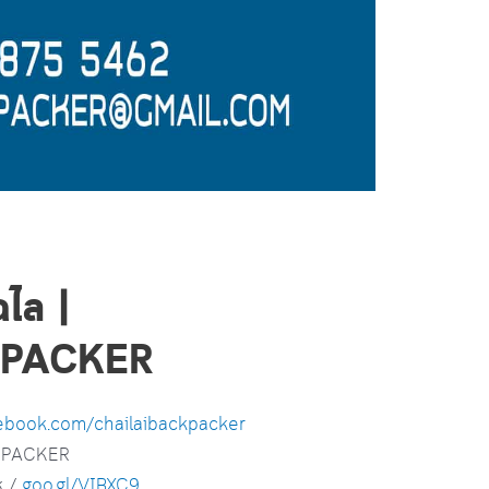
ฉไล |
KPACKER
cebook.com/chailaibackpacker
KPACKER
k /
goo.gl/VIBXC9