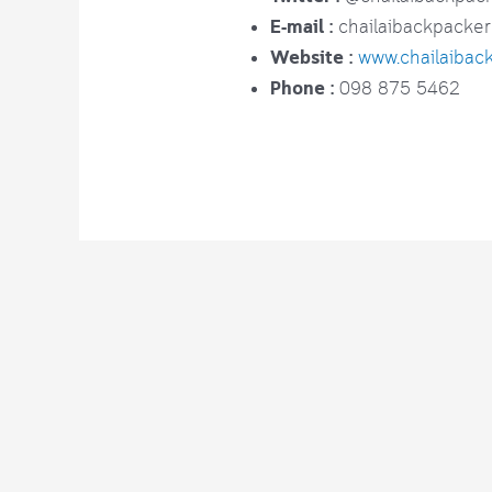
E-mail :
chailaibackpacke
Website :
www.chailaibac
Phone :
098 875 5462