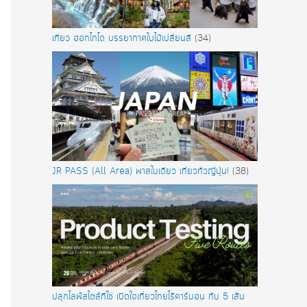
เที่ยว ฮอกไกโด บรรยากาศใบไม้เปลี่ยนสี
(34)
JR PASS (All Area) พาสใบเดียว เที่ยวทั่วญี่ปุ่น!
(38)
ปลุกไลฟ์สไตล์ที่ใช่ เปิดใจเที่ยวไทยไร้คาร์บอน กับ 5 เส้น