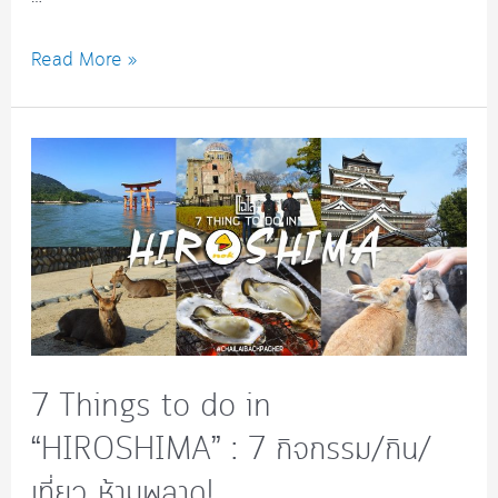
EP0/5
Read More »
HIROSHIMA
:
Say
Hi!
“ฮิ
โร
ชิม่
า”
..เตรียม
ตัว
7 Things to do in
ออก
เดิน
“HIROSHIMA” : 7 กิจกรรม/กิน/
ทาง!
เที่ยว ห้ามพลาด!