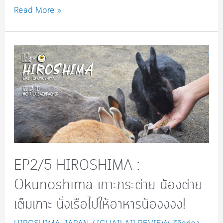
EP3/5
Read More »
HIROSHIMA
:
Takehara
เยือน
เมือง
เก่า
สมัย
เอ
โดะ
ที่
EP2/5 HIROSHIMA :
ได้
ชื่อ
Okunoshima เกาะกระต่าย น้องต่าย
ว่า
เต็มเกาะ นั่งเรือไปให้อาหารน้องงงง!
เป็น
Little