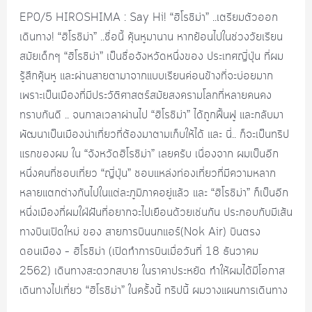
EP0/5 HIROSHIMA : Say Hi! “ฮิโรชิม่า” ..เตรียมตัวออก
เดินทาง! “ฮิโรชิม่า” ..ชื่อนี้ คุ้นหูมานาน หากย้อนไปในช่วงวัยเรียน
สมัยเด็กๆ “ฮิโรชิม่า” เป็นชื่อจังหวัดหนึ่งของ ประเทศญี่ปุ่น ที่ผม
รู้สึกคุ้นหู และผ่านสายตามาจากแบบเรียนค่อนข้างที่จะบ่อยมาก
เพราะเป็นเมืองที่มีประวัติศาสตร์สมัยสงครามโลกที่หลายคนคง
ทราบกันดี .. จนกาลเวลาผ่านไป “ฮิโรชิม่า” ได้ถูกฟื้นฟู และกลับมา
พัฒนาเป็นเมืองน่าเที่ยวที่ต้องมาตามเก็บให้ได้ และ นี่.. ก็จะเป็นทริป
แรกของผม ใน “จังหวัดฮิโรชิม่า” เลยครับ เนื่องจาก ผมเป็นอีก
หนึ่งคนที่ชอบเที่ยว “ญี่ปุ่น” ชอบแหล่งท่องเที่ยวที่มีความหลาก
หลายแตกต่างกันไปในแต่ละภูมิภาคอยู่แล้ว และ “ฮิโรชิม่า” ก็เป็นอีก
หนึ่งเมืองที่ผมใฝ่ฝันที่อยากจะไปเยือนด้วยเช่นกัน ประกอบกับมีเส้น
ทางบินเปิดใหม่ ของ สายการบินนกแอร์(Nok Air) บินตรง
ดอนเมือง – ฮิโรชิม่า (เปิดทำการบินเมื่อวันที่ 18 ธันวาคม
2562) เดินทางสะดวกสบาย ในราคาประหยัด ทำให้ผมได้มีโอกาส
เดินทางไปเที่ยว “ฮิโรชิม่า” ในครั้งนี้ ทริปนี้ ผมวางแผนการเดินทาง
…