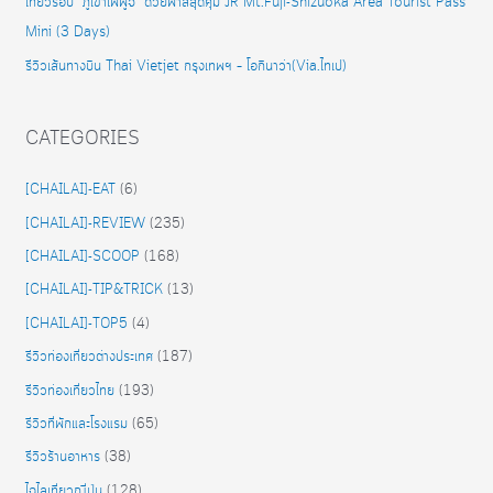
เที่ยวรอบ “ภูเขาไฟฟูจิ” ด้วยพาสสุดคุ้ม JR Mt.Fuji-Shizuoka Area Tourist Pass
Mini (3 Days)
รีวิวเส้นทางบิน Thai Vietjet กรุงเทพฯ – โอกินาว่า(Via.ไทเป)
CATEGORIES
[CHAILAI]-EAT
(6)
[CHAILAI]-REVIEW
(235)
[CHAILAI]-SCOOP
(168)
[CHAILAI]-TIP&TRICK
(13)
[CHAILAI]-TOP5
(4)
รีวิวท่องเที่ยวต่างประเทศ
(187)
รีวิวท่องเที่ยวไทย
(193)
รีวิวที่พักและโรงแรม
(65)
รีวิวร้านอาหาร
(38)
ไฉไลเที่ยวญี่ปุุ่น
(128)