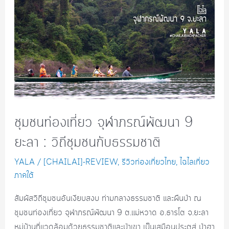
ชุมชนท่องเที่ยว จุฬาภรณ์พัฒนา 9
ยะลา : วิถีชุมชนกับธรรมชาติ
YALA
/
[CHAILAI]-REVIEW
,
รีวิวท่องเที่ยวไทย
,
ไฉไลเที่ยว
ภาคใต้
สัมผัสวิถีชุมชนอันเงียบสงบ ท่ามกลางธรรมชาติ และผืนป่า ณ
ชุมชนท่องเที่ยว จุฬาภรณ์พัฒนา 9 ต.แม่หวาด อ.ธารโต จ.ยะลา
หมู่บ้านที่แวดล้อมด้วยธรรมชาติและป่าเขา เป็นเสมือนประตูสู่ ป่าฮา