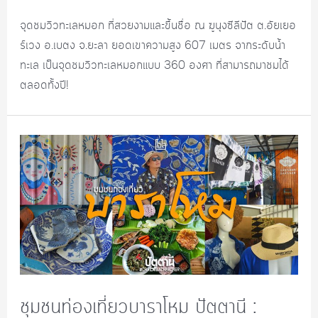
จุดชมวิวทะเลหมอก ที่สวยงามและขึ้นชื่อ ณ ฆูนุงซีลีปัต ต.อัยเยอ
ร์เวง อ.เบตง จ.ยะลา ยอดเขาความสูง 607 เมตร จากระดับน้ำ
ทะเล เป็นจุดชมวิวทะเลหมอกแบบ 360 องศา ที่สามารถมาชมได้
ตลอดทั้งปี!
ชุมชนท่องเที่ยวบาราโหม ปัตตานี :