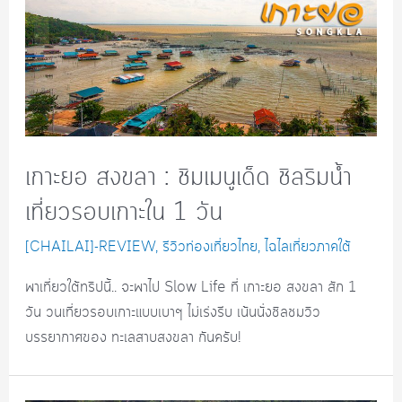
เกาะยอ สงขลา : ชิมเมนูเด็ด ชิลริมน้ำ
เที่ยวรอบเกาะใน 1 วัน
[CHAILAI]-REVIEW
,
รีวิวท่องเที่ยวไทย
,
ไฉไลเที่ยวภาคใต้
พาเที่ยวใต้ทริปนี้.. จะพาไป Slow Life ที่ เกาะยอ สงขลา สัก 1
วัน วนเที่ยวรอบเกาะแบบเบาๆ ไม่เร่งรีบ เน้นนั่งชิลชมวิว
บรรยากาศของ ทะเลสาบสงขลา กันครับ!