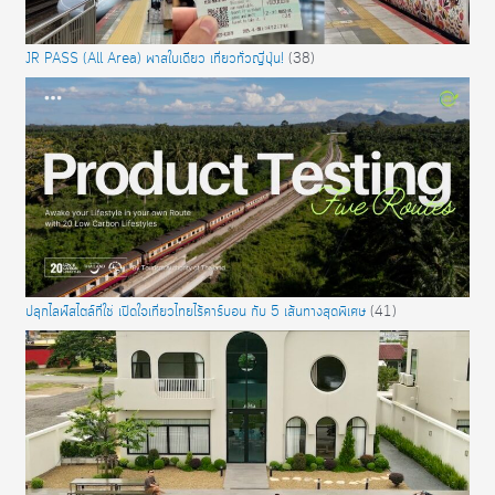
JR PASS (All Area) พาสใบเดียว เที่ยวทั่วญี่ปุ่น!
(38)
ปลุกไลฟ์สไตล์ที่ใช่ เปิดใจเที่ยวไทยไร้คาร์บอน กับ 5 เส้นทางสุดพิเศษ
(41)