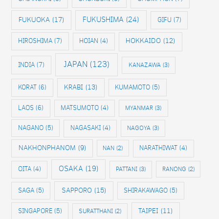
FUKUOKA
(17)
FUKUSHIMA
(24)
GIFU
(7)
HIROSHIMA
(7)
HOKKAIDO
(12)
HOIAN
(4)
JAPAN
(123)
INDIA
(7)
KANAZAWA
(3)
KRABI
(13)
KORAT
(6)
KUMAMOTO
(5)
LAOS
(6)
MATSUMOTO
(4)
MYANMAR
(3)
NAGANO
(5)
NAGASAKI
(4)
NAGOYA
(3)
NAKHONPHANOM
(9)
NAN
(2)
NARATHIWAT
(4)
OSAKA
(19)
OITA
(4)
PATTANI
(3)
RANONG
(2)
SAPPORO
(15)
SAGA
(5)
SHIRAKAWAGO
(5)
SINGAPORE
(5)
TAIPEI
(11)
SURATTHANI
(2)