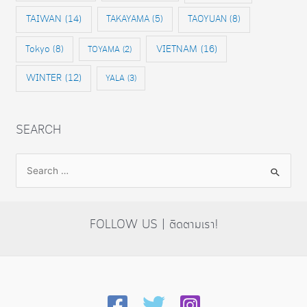
TAIWAN
(14)
TAKAYAMA
(5)
TAOYUAN
(8)
VIETNAM
(16)
Tokyo
(8)
TOYAMA
(2)
WINTER
(12)
YALA
(3)
SEARCH
S
e
a
r
FOLLOW US | ติดตามเรา!
c
h
f
o