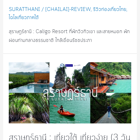
SURATTHANI
/
[CHAILAI]-REVIEW
,
รีวิวท่องเที่ยวไทย
,
ไฉไลเที่ยวภาคใต้
สุราษฎร์ธานี : Caligo Resort ที่พักวิวทิวเขา และสายหมอก พัก
ผ่อนท่ามกลางธรรมชาติ ใกล้เขื่อนรัชชประภา
สุราษฎร์ธานี : เที่ยวใต้ เที่ยวง่าย (3 วัน