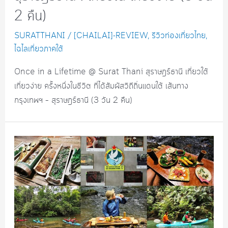
2 คืน)
SURATTHANI
/
[CHAILAI]-REVIEW
,
รีวิวท่องเที่ยวไทย
,
ไฉไลเที่ยวภาคใต้
Once in a Lifetime @ Surat Thani สุราษฎร์ธานี เที่ยวใต้
เที่ยวง่าย ครั้งหนึ่งในชีวิต ที่ได้สัมผัสวิถีถิ่นแดนใต้ เส้นทาง
กรุงเทพฯ – สุราษฎร์ธานี (3 วัน 2 คืน)