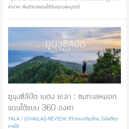
ลาบาลา ผืนป่าชายแดนใต้อันอุดมสมบูรณ์!
ฆูนุงซีลีปัต เบตง ยะลา : ชมทะเลหมอก
แดนใต้แบบ 360 องศา
YALA
/
[CHAILAI]-REVIEW
,
รีวิวท่องเที่ยวไทย
,
ไฉไลเที่ยว
ภาคใต้