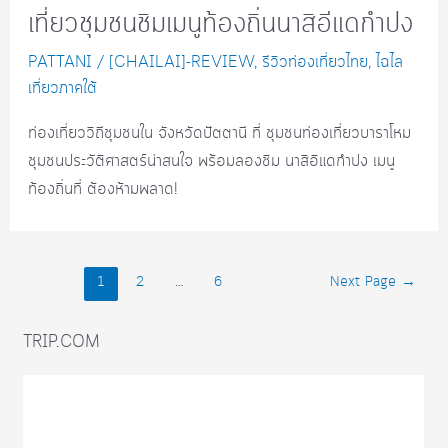
เที่ยวชุมชนชิมเมนูท้องถิ่นนาสิอีแดกำปง
PATTANI
/
[CHAILAI]-REVIEW
,
รีวิวท่องเที่ยวไทย
,
ไฉไล
เที่ยวภาคใต้
ท่องเที่ยววิถีชุมชนใน จังหวัดปัตตานี ที่ ชุมชนท่องเที่ยวบาราโหม
ชุมชนประวัติศาสตร์น่าสนใจ พร้อมลองชิม นาสิอิแดกำปง เมนู
ท้องถิ่นที่ ต้องห้ามพลาด!
Posts
1
2
…
6
Next Page
→
navigation
TRIP.COM