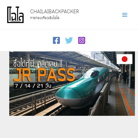
Skip
CHAILAIBACKPACKER
to
การท่องเที่ยวเชิงไฉไล
Main
content
Men