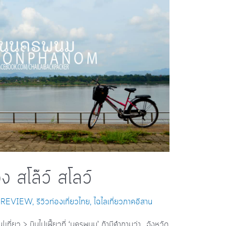
ง สโล๊ว์ สโลว์
]-REVIEW
,
รีวิวท่องเที่ยวไทย
,
ไฉไลเที่ยวภาคอีสาน
น|เที่ยว > บินไปเฟี๊ยวที่ ‘นครพนม’ ถ้ามีคำถามว่า.. จังหวัด