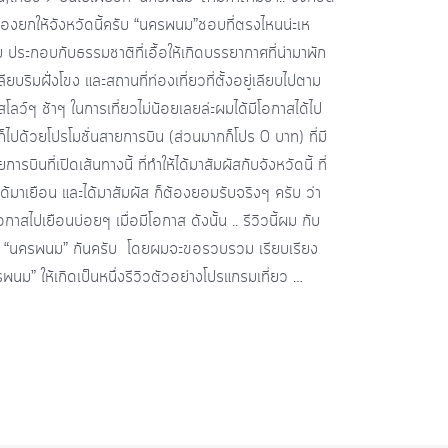
้องยกให้จังหวัดนี้ครับ “นครพนม”ชอบที่ตรงไหนน่ะเห
ระกอบกับธรรมชาติที่เอื้อให้เกิดบรรยากาศที่น่ามาพัก
ยบริมฝั่งโขง และสถานที่ท่องเที่ยวที่ตั้งอยู่เลียบไปตาม
โลว์ๆ ช้าๆ ในการเที่ยวไม่น้อยเลยล่ะผมได้มีโอกาสได้ไป
็ไปด้วยโปรโมชั่นสายการบิน (ส่วนมากก็โปร 0 บาท) ที่มี
ินที่เปิดเส้นทางนี้ ที่ทำให้ได้มาสัมผัสกับจังหวัดนี้ ที่
ได้มาเยือน และได้มาสัมผัส ก็ต้องยอมรับจริงๆ ครับ ว่า
อกาสไปเยือนบ่อยๆ เมื่อมีโอกาส ดังนั้น .. รีวิวนี้ผม กับ
ี่ยว “นครพนม” กันครับ โดยผมจะขอรวบรวม เรียบเรียง
รพนม” ให้เกิดเป็นหนึ่งรีวิวตัวอย่างโปรแกรมเที่ยว …