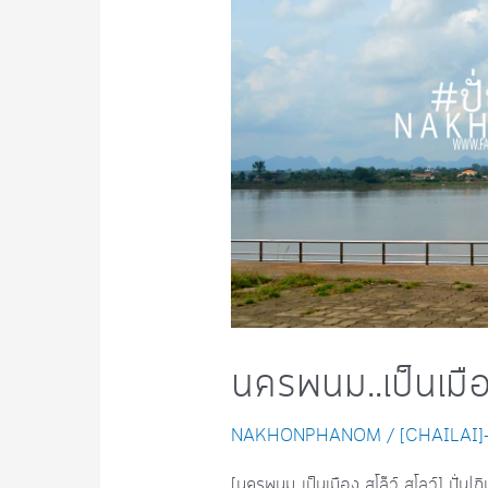
นครพนม..เป็นเมือ
NAKHONPHANOM
/
[CHAILAI
[นครพนม..เป็นเมือง สโล๊ว์ สโลว์] ปั่น|กิ