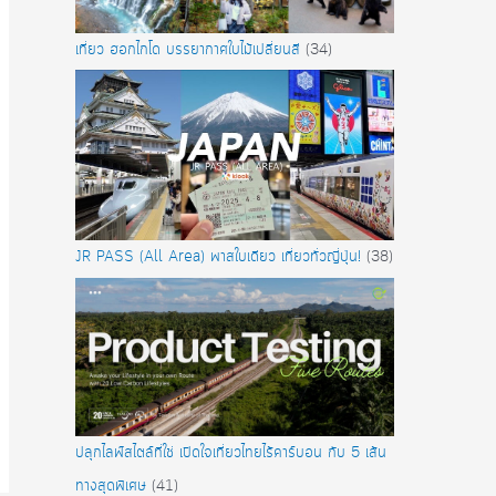
เที่ยว ฮอกไกโด บรรยากาศใบไม้เปลี่ยนสี
(34)
JR PASS (All Area) พาสใบเดียว เที่ยวทั่วญี่ปุ่น!
(38)
ปลุกไลฟ์สไตล์ที่ใช่ เปิดใจเที่ยวไทยไร้คาร์บอน กับ 5 เส้น
ทางสุดพิเศษ
(41)