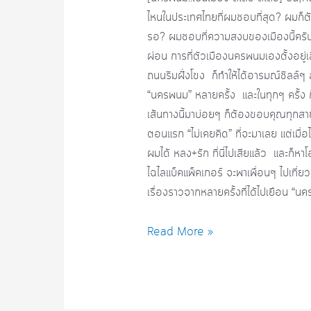
ไหนในประเทศไทยที่ผมชอบที่สุด? ผมก็ต
รอ? ผมชอบที่ความสงบของเมืองนี้ครับ ป
ผ่อน การที่ตัวเมืองนครพนมเองตั้งอยู่เลี
ถนนริมฝั่งโขง ก็ทำให้ได้อารมณ์ชิลล์ๆ ส
“นครพนม” หลายครั้ง และในทุกๆ ครั้ง ก
เส้นทางนี้มาบ่อยๆ ก็ต้องขอบคุณทุกสายการบ
ตอนแรก “ไม่เคยคิด” ที่จะมาเลย แต่เมื่อ
ผมได้ หลง+รัก ที่นี่ไปเสียแล้ว และก็หาโ
ไฉไลแบ็คแพ็คเกอร์ จะพาเพื่อนๆ ไปเท
เรื่องราวจากหลายครั้งที่ได้ไปเยือน “นค
นครพนม..เป็น
Read More »
เมือง
สโล๊ว์
ส
โลว์