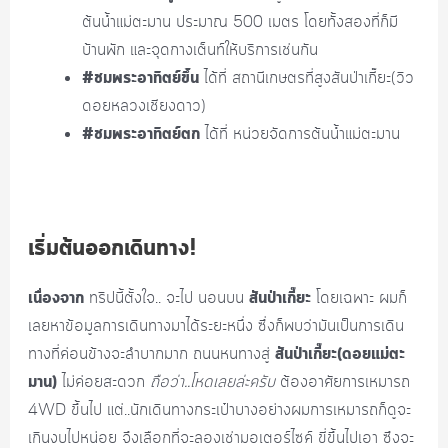
ต้นน้ำแม่ตะมาน ประมาณ 500 เมตร โดยทั้งสองที่ก็มี
บ้านพัก และจุดกางเต็นท์ให้บริการเช่นกัน
#ชมพระอาทิตย์ขึ้น
ได้ที่ สถานีเกษตรที่สูงสันป่าเกี๊ยะ(วิว
ดอยหลวงเชียงดาว)
#ชมพระอาทิตย์ตก
ได้ที่ หน่วยจัดการต้นน้ำแม่ตะมาน
เริ่มต้นออกเดินทาง!
เนื่องจาก
สันป่าเกี๊ยะ
ทริปนี้ตั้งใจ.. จะไป นอนบน
โดยเฉพาะ ผมก็
เลยหาข้อมูลการเดินทางมาได้ระยะหนึ่ง ซึ่งก็พบว่ามันเป็นการเดิน
สันป่าเกี๊ยะ(ดอยแม่ตะ
ทางที่ค่อนข้างจะลำบากมาก ถนนหนทางสู่
มาน)
ไม่ค่อยสะดวก
ถือว่า..โหดเลยล่ะครับ
ต้องอาศัยการเหมารถ
4WD ขึ้นไป แต่..นักเดินทางกระเป๋าบางอย่างผมการเหมารถก็ดูจะ
เกินงบไปหน่อย จึงเลือกที่จะลองเช่ามอเตอร์ไซค์ ขี่ขึ้นไปเอา ซึงจะ