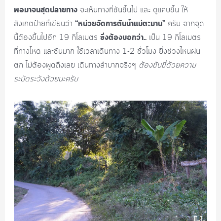
พอมาจนสุดปลายทาง
จะเห็นทางที่ชันขึ้นไป และ ดูแคบขึ้น ให้
“หน่วยจัดการต้นน้ำแม่ตะมาน”
สังเกตป้ายที่เขียนว่า
ครับ จากจุด
ซึ่งต้องบอกว่า..
นี้ต้องขึ้นไปอีก 19 กิโลเมตร
เป็น 19 กิโลเมตร
ที่ทางโหด และชันมาก ใช้เวลาเดินทาง 1-2 ชั่วโมง ยิ่งช่วงไหนฝน
ตก ไม่ต้องพูดถึงเลย เดินทางลำบากจริงๆ
ต้องขับขี่ด้วยความ
ระมัดระวังด้วยนะครับ