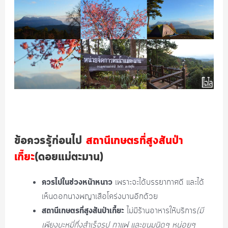
ข้อควรรู้ก่อนไป
สถานีเกษตรที่สูงสันป่า
เกี๊ยะ
(ดอยแม่ตะมาน)
ควรไปในช่วงหน้าหนาว
เพราะจะได้บรรยากาศดี และได้
เห็นดอกนางพญาเสือโคร่งบานอีกด้วย
สถานีเกษตรที่สูงสันป่าเกี๊ยะ
ไม่มีร้านอาหารให้บริการ
(มี
เพียงบะหมี่กึ่งสำเร็จรูป กาแฟ และขนมนิดๆ หน่อยๆ