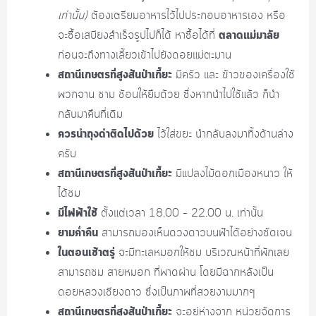
เท่านั้น)
ต้องเตรียมอาหารไว้ไปประกอบอาหารเอง หรือ
ตลาดแม่มาลัย
จะซื้อเสบียงสำเร็จรูปไปก็ได้ หาซื้อได้ที่
ก่อนจะถึงทางเลี้ยวเข้าไปยังดอยแม่ตะมาน
สถานีเกษตรที่สูงสันป่าเกี๊ยะ
มีครัว และ ข้าวของเครื่องใช้
พวกจาน ชาม ช้อนให้ยืมด้วย ซึ่งหากนำไปใช้แล้ว ก็นำ
กลับมาคืนที่เดิม
ควรนำถุงดำติดไปด้วย
ไว้ใส่ขยะ นำกลับลงมาทิ้งด้านล่าง
ครับ
สถานีเกษตรที่สูงสันป่าเกี๊ยะ
มีแปลงไม้ดอกเมืองหนาว ให้
ได้ชม
มีไฟฟ้าใช้
ตั้งแต่เวลา 18.00 – 22.00 น. เท่านั้น
ยามค่ำคืน
สามารถมองเห็นดวงดาวบนฟ้าได้อย่างชัดเจน
ในตอนเช้าตรู่
จะมีทะเลหมอกให้ชม บริเวณหน้าที่พักเลย
สามารถชม สายหมอก ที่พาดผ่าน โดยมีฉากหลังเป็น
ดอยหลวงเชียงดาว ซึ่งเป็นภาพที่สวยงามมากๆ
สถานีเกษตรที่สูงสันป่าเกี๊ยะ
จะอยู่ห่างจาก หน่วยจัดการ