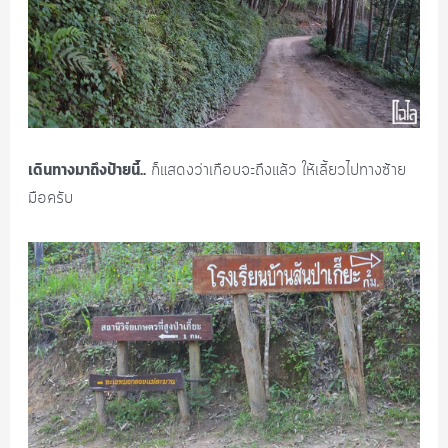
เดินทางมาถึงป้ายนี้..
ก็แสดงว่าเกือบจะถึงแล้ว ให้เลี้ยวไปทางซ้าย
มือครับ