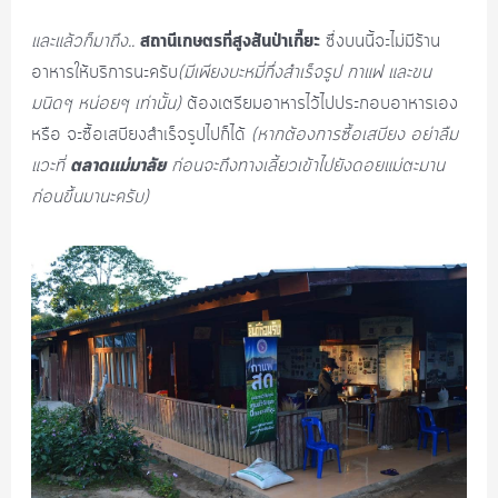
สถานีเกษตรที่สูงสันป่าเกี๊ยะ
และแล้วก็มาถึง..
ซึ่งบนนี้จะไม่มีร้าน
อาหารให้บริการนะครับ
(มีเพียงบะหมี่กึ่งสำเร็จรูป กาแฟ และขน
มนิดๆ หน่อยๆ เท่านั้น)
ต้องเตรียมอาหารไว้ไปประกอบอาหารเอง
หรือ จะซื้อเสบียงสำเร็จรูปไปก็ได้
(หากต้องการซื้อเสบียง อย่าลืม
ตลาดแม่มาลัย
แวะที่
ก่อนจะถึงทางเลี้ยวเข้าไปยังดอยแม่ตะมาน
ก่อนขึ้นมานะครับ)