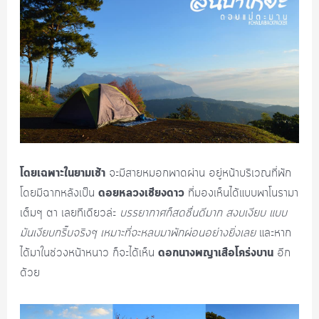
โดยเฉพาะในยามเช้า
จะมีสายหมอกพาดผ่าน อยู่หน้าบริเวณที่พัก
ดอยหลวงเชียงดาว
โดยมีฉากหลังเป็น
ที่มองเห็นได้แบบพาโนรามา
เต็มๆ ตา เลยทีเดียวล่ะ
บรรยากาศก็สดชื่นดีมาก สงบเงียบ แบบ
มันเงียบกริ๊บจริงๆ เหมาะที่จะหลบมาพักผ่อนอย่างยิ่งเลย
และหาก
ดอกนางพญาเสือโคร่งบาน
ได้มาในช่วงหน้าหนาว ก็จะได้เห็น
อีก
ด้วย