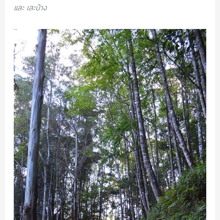
และ เละบ้าง