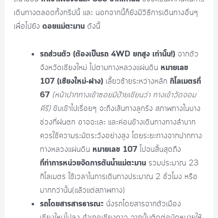
เดินทางตลอดทั้งทริปนี้ และ นอกจากนี้ก็ยังมีวิธีการเดินทางอื่นๆ
ดอยแม่ตะมาน
เพื่อไปยัง
ดังนี้
รถส่วนตัว (ต้องเป็นรถ 4WD ยกสูง เท่านั้น!)
จากตัว
หมายเลข
จังหวัดเชียงใหม่ ไปตามทางหลวงแผ่นดิน
107 (เชียงใหม่-ฝาง)
กิโลเมตรที่
เลี้ยวซ้ายระหว่างหลัก
67
(หน้าปากทางเข้าซอยมีป้ายเขียนว่า ทางเข้าวัดจอม
คีรี)
ขับเข้าไปเรื่อยๆ จะถึงเส้นทางลูกรัง สภาพทางในบาง
ช่วงที่ฝนตก อาจจะเละ และค่อนข้างเดินทางทางลำบาก
ควรใช้ความระมัดระวังอย่างสูง โดยระยะทางจากปากทาง
หมายเลข 107
ทางหลวงแผ่นดิน
ไปจนสิ้นสุดถึง
ที่ทำการหน่วยจัดการต้นน้ำแม่ตะมาน
รวมประมาณ 23
กิโลเมตร ใช้เวลาในการเดินทางประมาณ 2 ชั่วโมง หรือ
มากกว่านั้น(แล้วแต่สภาพทาง)
รถโดยสารสารธารณะ
นั่งรถโดยสารจากตัวเมือง
เชียงใหม่ไปลง อำเภอเชียงดาว จากนั้นติดต่อนัดหมายให้