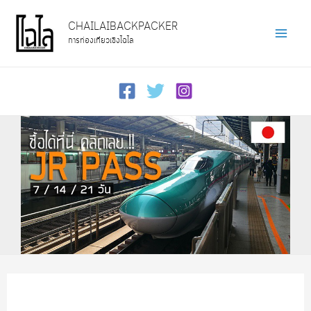
Skip
CHAILAIBACKPACKER
to
การท่องเที่ยวเชิงไฉไล
Main
content
Men