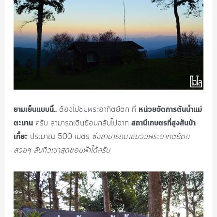
ยามเย็นแบบนี้..
หน่วยจัดการต้นน้ำแม่
ต้องไปชมพระอาทิตย์ตก ที่
ตะมาน
สถานีเกษตรที่สูงสันป่า
ครับ สามารถเดินย้อนกลับไปจาก
เกี๊ยะ
ประมาณ 500 เมตร
ซึ่งสามารถมาชมวิวพระอาทิตย์ตก
สวยๆ ลับทิวเขาสุดขอบฟ้าได้ครับ