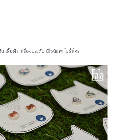
 เสื้อผ้า เครื่องประดับ ดีไซน์เก๋ๆ ไม่ซ้ำใคร