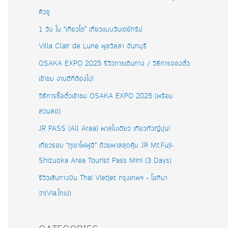
คิวชู
1 วัน ใน “เกียวโต” เที่ยวแบบวันเดย์ทริป
Villa Clair de Lune พูลวิลล่า จันทบุรี
OSAKA EXPO 2025 รีวิวการเดินทาง / วิธีการจองตั๋ว
เข้าชม งานดีที่ต้องไป!
วิธีการซื้อตั๋วเข้าชม OSAKA EXPO 2025 (พร้อม
ส่วนลด)
JR PASS (All Area) พาสใบเดียว เที่ยวทั่วญี่ปุ่น!
เที่ยวรอบ “ภูเขาไฟฟูจิ” ด้วยพาสสุดคุ้ม JR Mt.Fuji-
Shizuoka Area Tourist Pass Mini (3 Days)
รีวิวเส้นทางบิน Thai Vietjet กรุงเทพฯ – โอกินา
ว่า(Via.ไทเป)