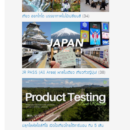
เที่ยว ฮอกไกโด บรรยากาศใบไม้เปลี่ยนสี
(34)
JR PASS (All Area) พาสใบเดียว เที่ยวทั่วญี่ปุ่น!
(38)
ปลุกไลฟ์สไตล์ที่ใช่ เปิดใจเที่ยวไทยไร้คาร์บอน กับ 5 เส้น