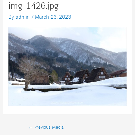
img_1426.jpg
By
admin
/
March 23, 2023
Post
←
Previous Media
navigation