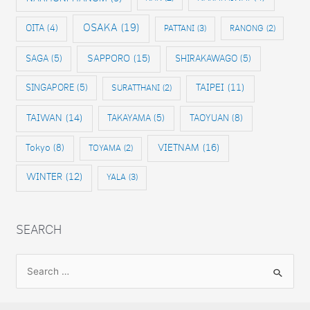
OSAKA
(19)
OITA
(4)
PATTANI
(3)
RANONG
(2)
SAPPORO
(15)
SAGA
(5)
SHIRAKAWAGO
(5)
SINGAPORE
(5)
TAIPEI
(11)
SURATTHANI
(2)
TAIWAN
(14)
TAKAYAMA
(5)
TAOYUAN
(8)
VIETNAM
(16)
Tokyo
(8)
TOYAMA
(2)
WINTER
(12)
YALA
(3)
SEARCH
S
e
a