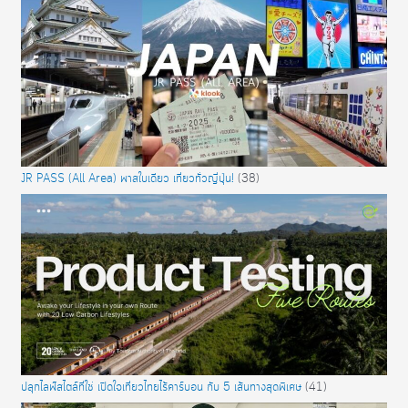
JR PASS (All Area) พาสใบเดียว เที่ยวทั่วญี่ปุ่น!
(38)
ปลุกไลฟ์สไตล์ที่ใช่ เปิดใจเที่ยวไทยไร้คาร์บอน กับ 5 เส้นทางสุดพิเศษ
(41)