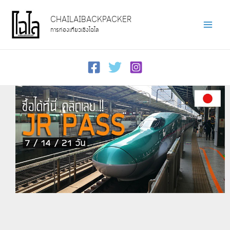
Skip
CHAILAIBACKPACKER
to
การท่องเที่ยวเชิงไฉไล
Main
content
Men