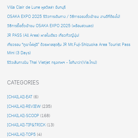
Villa Clair de Lune พูลวิลล่า จันทบุรี
OSAKA EXPO 2025 รีวิวการเดินทาง / วิธีการจองตั๋วเข้าชม งานดีที่ต้องไป!
วิธีการซื้อตั๋วเข้าชม OSAKA EXPO 2025 (พร้อมส่วนลด)
JR PASS (All Area) พาสใบเดียว เที่ยวทั่วญี่ปุ่น!
เที่ยวรอบ “ภูเขาไฟฟูจิ” ด้วยพาสสุดคุ้ม JR Mt.Fuji-Shizuoka Area Tourist Pass
Mini (3 Days)
รีวิวเส้นทางบิน Thai Vietjet กรุงเทพฯ – โอกินาว่า(Via.ไทเป)
CATEGORIES
[CHAILAI]-EAT
(6)
[CHAILAI]-REVIEW
(235)
[CHAILAI]-SCOOP
(168)
[CHAILAI]-TIP&TRICK
(13)
[CHAILAI]-TOP5
(4)