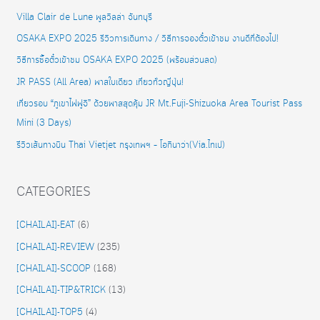
Villa Clair de Lune พูลวิลล่า จันทบุรี
OSAKA EXPO 2025 รีวิวการเดินทาง / วิธีการจองตั๋วเข้าชม งานดีที่ต้องไป!
วิธีการซื้อตั๋วเข้าชม OSAKA EXPO 2025 (พร้อมส่วนลด)
JR PASS (All Area) พาสใบเดียว เที่ยวทั่วญี่ปุ่น!
เที่ยวรอบ “ภูเขาไฟฟูจิ” ด้วยพาสสุดคุ้ม JR Mt.Fuji-Shizuoka Area Tourist Pass
Mini (3 Days)
รีวิวเส้นทางบิน Thai Vietjet กรุงเทพฯ – โอกินาว่า(Via.ไทเป)
CATEGORIES
[CHAILAI]-EAT
(6)
[CHAILAI]-REVIEW
(235)
[CHAILAI]-SCOOP
(168)
[CHAILAI]-TIP&TRICK
(13)
[CHAILAI]-TOP5
(4)