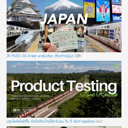
JR PASS (All Area) พาสใบเดียว เที่ยวทั่วญี่ปุ่น!
(38)
ปลุกไลฟ์สไตล์ที่ใช่ เปิดใจเที่ยวไทยไร้คาร์บอน กับ 5 เส้นทางสุดพิเศษ
(41)