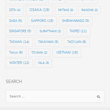
OSAKA
(19)
OITA
(4)
PATTANI
(3)
RANONG
(2)
SAPPORO
(15)
SAGA
(5)
SHIRAKAWAGO
(5)
SINGAPORE
(5)
TAIPEI
(11)
SURATTHANI
(2)
TAIWAN
(14)
TAKAYAMA
(5)
TAOYUAN
(8)
VIETNAM
(16)
Tokyo
(8)
TOYAMA
(2)
WINTER
(12)
YALA
(3)
SEARCH
S
e
a