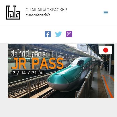
Skip
CHAILAIBACKPACKER
to
การท่องเที่ยวเชิงไฉไล
Main
content
Men