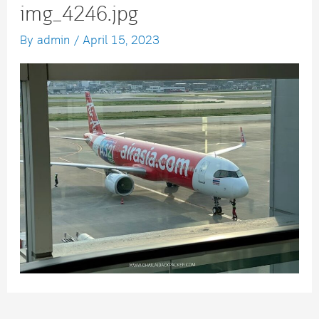
img_4246.jpg
By
admin
/
April 15, 2023