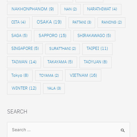
NAKHONPHANOM
(9)
NAN
(2)
NARATHIWAT
(4)
OSAKA
(19)
OITA
(4)
PATTANI
(3)
RANONG
(2)
SAPPORO
(15)
SAGA
(5)
SHIRAKAWAGO
(5)
SINGAPORE
(5)
TAIPEI
(11)
SURATTHANI
(2)
TAIWAN
(14)
TAKAYAMA
(5)
TAOYUAN
(8)
VIETNAM
(16)
Tokyo
(8)
TOYAMA
(2)
WINTER
(12)
YALA
(3)
SEARCH
S
e