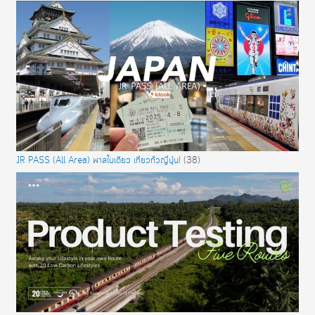
JR PASS (All Area) พาสใบเดียว เที่ยวทั่วญี่ปุ่น!
(38)