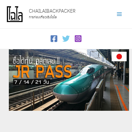
Skip
CHAILAIBACKPACKER
to
การท่องเที่ยวเชิงไฉไล
Main
content
Men