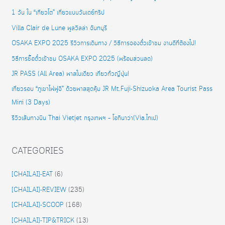
1 วัน ใน “เกียวโต” เที่ยวแบบวันเดย์ทริป
Villa Clair de Lune พูลวิลล่า จันทบุรี
OSAKA EXPO 2025 รีวิวการเดินทาง / วิธีการจองตั๋วเข้าชม งานดีที่ต้องไป!
วิธีการซื้อตั๋วเข้าชม OSAKA EXPO 2025 (พร้อมส่วนลด)
JR PASS (All Area) พาสใบเดียว เที่ยวทั่วญี่ปุ่น!
เที่ยวรอบ “ภูเขาไฟฟูจิ” ด้วยพาสสุดคุ้ม JR Mt.Fuji-Shizuoka Area Tourist Pass
Mini (3 Days)
รีวิวเส้นทางบิน Thai Vietjet กรุงเทพฯ – โอกินาว่า(Via.ไทเป)
CATEGORIES
[CHAILAI]-EAT
(6)
[CHAILAI]-REVIEW
(235)
[CHAILAI]-SCOOP
(168)
[CHAILAI]-TIP&TRICK
(13)