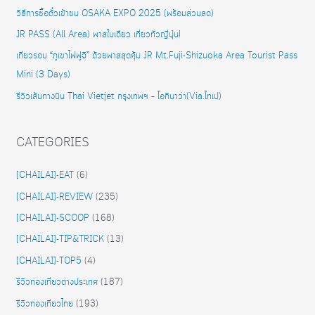
วิธีการซื้อตั๋วเข้าชม OSAKA EXPO 2025 (พร้อมส่วนลด)
JR PASS (All Area) พาสใบเดียว เที่ยวทั่วญี่ปุ่น!
เที่ยวรอบ “ภูเขาไฟฟูจิ” ด้วยพาสสุดคุ้ม JR Mt.Fuji-Shizuoka Area Tourist Pass
Mini (3 Days)
รีวิวเส้นทางบิน Thai Vietjet กรุงเทพฯ – โอกินาว่า(Via.ไทเป)
CATEGORIES
[CHAILAI]-EAT
(6)
[CHAILAI]-REVIEW
(235)
[CHAILAI]-SCOOP
(168)
[CHAILAI]-TIP&TRICK
(13)
[CHAILAI]-TOP5
(4)
รีวิวท่องเที่ยวต่างประเทศ
(187)
รีวิวท่องเที่ยวไทย
(193)