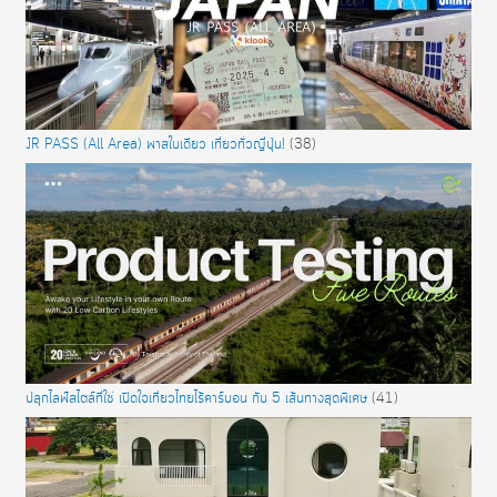
JR PASS (All Area) พาสใบเดียว เที่ยวทั่วญี่ปุ่น!
(38)
ปลุกไลฟ์สไตล์ที่ใช่ เปิดใจเที่ยวไทยไร้คาร์บอน กับ 5 เส้นทางสุดพิเศษ
(41)