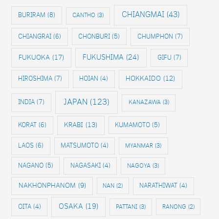
CHIANGMAI
(43)
BURIRAM
(8)
CANTHO
(3)
CHIANGRAI
(6)
CHONBURI
(5)
CHUMPHON
(7)
FUKUOKA
(17)
FUKUSHIMA
(24)
GIFU
(7)
HIROSHIMA
(7)
HOKKAIDO
(12)
HOIAN
(4)
JAPAN
(123)
INDIA
(7)
KANAZAWA
(3)
KRABI
(13)
KORAT
(6)
KUMAMOTO
(5)
LAOS
(6)
MATSUMOTO
(4)
MYANMAR
(3)
NAGANO
(5)
NAGASAKI
(4)
NAGOYA
(3)
NAKHONPHANOM
(9)
NAN
(2)
NARATHIWAT
(4)
OSAKA
(19)
OITA
(4)
PATTANI
(3)
RANONG
(2)