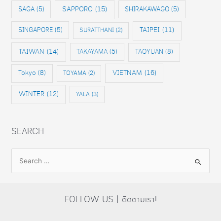
SAPPORO
(15)
SAGA
(5)
SHIRAKAWAGO
(5)
SINGAPORE
(5)
TAIPEI
(11)
SURATTHANI
(2)
TAIWAN
(14)
TAKAYAMA
(5)
TAOYUAN
(8)
VIETNAM
(16)
Tokyo
(8)
TOYAMA
(2)
WINTER
(12)
YALA
(3)
SEARCH
S
e
a
r
FOLLOW US | ติดตามเรา!
c