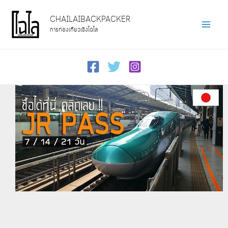
Skip
CHAILAIBACKPACKER
to
การท่องเที่ยวเชิงไฉไล
Main
content
Men