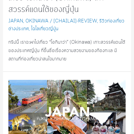
สวรรค์แดนใต้ของญี่ปุ่น
JAPAN
,
OKINAWA
/
[CHAILAI]-REVIEW
,
รีวิวท่องเที่ยว
ต่างประเทศ
,
ไฉไลเที่ยวญี่ปุุ่น
ทริปนี้ เราจะพาไปเที่ยว “โอกินาว่า” (Okinawa) เกาะสวรรค์แดนใต้
ของประเทศญี่ปุ่น ที่ขึ้นชื่อเรื่องความสวยงามของท้องทะเล มี
สถานที่ท่องเที่ยวน่าสนใจมากมาย