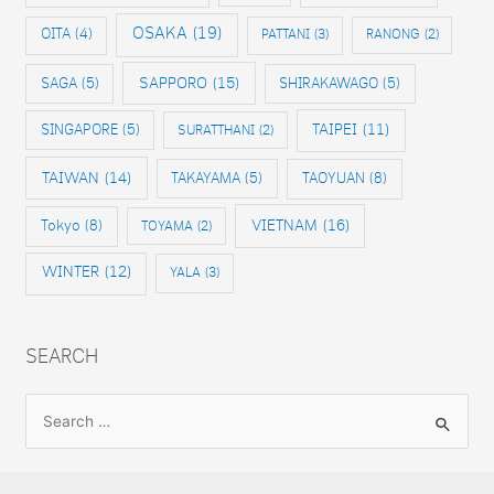
OSAKA
(19)
OITA
(4)
PATTANI
(3)
RANONG
(2)
SAPPORO
(15)
SAGA
(5)
SHIRAKAWAGO
(5)
SINGAPORE
(5)
TAIPEI
(11)
SURATTHANI
(2)
TAIWAN
(14)
TAKAYAMA
(5)
TAOYUAN
(8)
VIETNAM
(16)
Tokyo
(8)
TOYAMA
(2)
WINTER
(12)
YALA
(3)
SEARCH
S
e
a