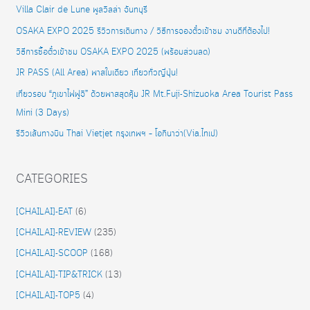
Villa Clair de Lune พูลวิลล่า จันทบุรี
OSAKA EXPO 2025 รีวิวการเดินทาง / วิธีการจองตั๋วเข้าชม งานดีที่ต้องไป!
วิธีการซื้อตั๋วเข้าชม OSAKA EXPO 2025 (พร้อมส่วนลด)
JR PASS (All Area) พาสใบเดียว เที่ยวทั่วญี่ปุ่น!
เที่ยวรอบ “ภูเขาไฟฟูจิ” ด้วยพาสสุดคุ้ม JR Mt.Fuji-Shizuoka Area Tourist Pass
Mini (3 Days)
รีวิวเส้นทางบิน Thai Vietjet กรุงเทพฯ – โอกินาว่า(Via.ไทเป)
CATEGORIES
[CHAILAI]-EAT
(6)
[CHAILAI]-REVIEW
(235)
[CHAILAI]-SCOOP
(168)
[CHAILAI]-TIP&TRICK
(13)
[CHAILAI]-TOP5
(4)