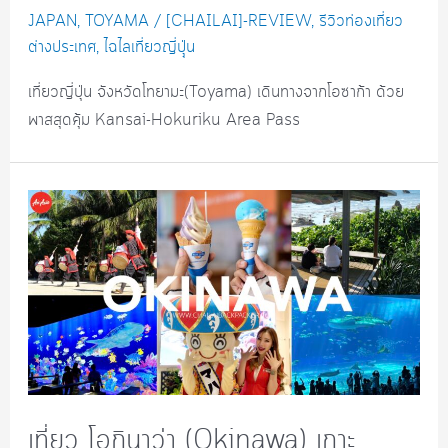
JAPAN
,
TOYAMA
/
[CHAILAI]-REVIEW
,
รีวิวท่องเที่ยว
ต่างประเทศ
,
ไฉไลเที่ยวญี่ปุุ่น
เที่ยวญี่ปุ่น จังหวัดโทยามะ(Toyama) เดินทางจากโอซาก้า ด้วย
พาสสุดคุ้ม Kansai-Hokuriku Area Pass
เที่ยว โอกินาว่า (Okinawa) เกาะ