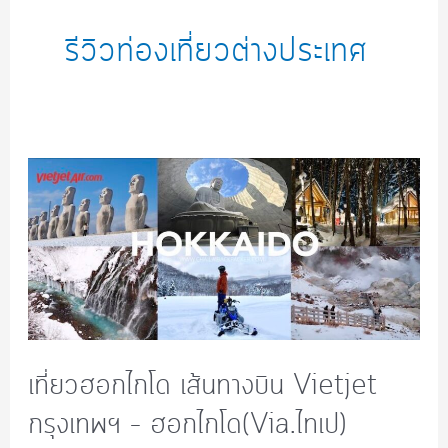
รีวิวท่องเที่ยวต่างประเทศ
เที่ยวฮอกไกโด เส้นทางบิน Vietjet
กรุงเทพฯ – ฮอกไกโด(Via.ไทเป)