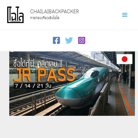
Skip
CHAILAIBACKPACKER
to
การท่องเที่ยวเชิงไฉไล
Main
content
Men