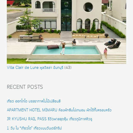
Villa Clair de Lune พูลวิลล่า จันทบุรี
(43)
RECENT POSTS
เที่ยว ฮอกไกโด บรรยากาศใบไม้เปลี่ยนสี
APARTMENT HOTEL MIMARU ห้องพักธีมโปเกมอน พักได้ทั้งครอบครัว
JR KYUSHU RAIL PASS รีวิวพาสสุดคุ้ม เที่ยวภูมิภาคคิวชู
1 วัน ใน “เกียวโต” เที่ยวแบบวันเดย์ทริป