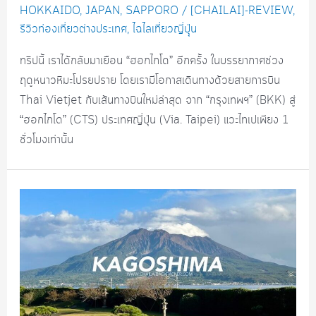
HOKKAIDO
,
JAPAN
,
SAPPORO
/
[CHAILAI]-REVIEW
,
รีวิวท่องเที่ยวต่างประเทศ
,
ไฉไลเที่ยวญี่ปุุ่น
ทริปนี้ เราได้กลับมาเยือน “ฮอกไกโด” อีกครั้ง ในบรรยากาศช่วง
ฤดูหนาวหิมะโปรยปราย โดยเรามีโอกาสเดินทางด้วยสายการบิน
Thai Vietjet กับเส้นทางบินใหม่ล่าสุด จาก “กรุงเทพฯ” (BKK) สู่
“ฮอกไกโด” (CTS) ประเทศญี่ปุ่น (Via. Taipei) แวะไทเปเพียง 1
ชั่วโมงเท่านั้น