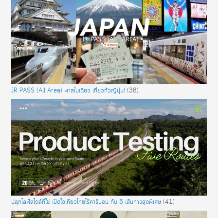
JR PASS (All Area) พาสใบเดียว เที่ยวทั่วญี่ปุ่น!
(38)
ปลุกไลฟ์สไตล์ที่ใช่ เปิดใจเที่ยวไทยไร้คาร์บอน กับ 5 เส้นทางสุดพิเศษ
(41)