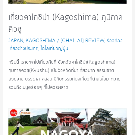
เที่ยวคาโกชิม่า (Kagoshima) ภูมิภาค
คิวชู
JAPAN
,
KAGOSHIMA
/
[CHAILAI]-REVIEW
,
รีวิวท่อง
เที่ยวต่างประเทศ
,
ไฉไลเที่ยวญี่ปุุ่น
ทริปนี้ เราจะพาไปเที่ยวกันที่ จังหวัดคาโกชิม่า(Kagoshima)
ภูมิภาคคิวชู(Kyushu) เป็นจังหวัดที่น่าเที่ยวมาก ธรรมชาติ
สวยงาม บรรยากาศสงบ มีกิจกรรมท่องเที่ยวที่น่าสนใจมากมาย
รวมถึงเมนูอร่อยๆ ที่ไม่ควรพลาด