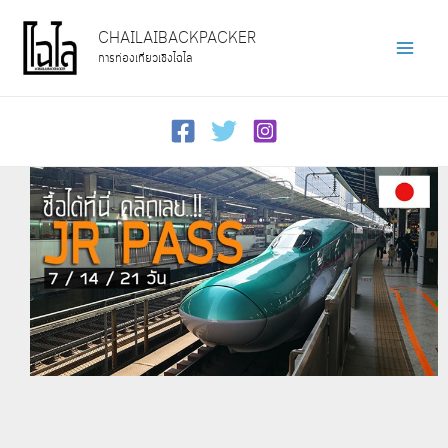
Skip
CHAILAIBACKPACKER
to
การท่องเที่ยวเชิงไฉไล
Main
content
Men