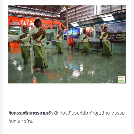
กิจกรรมตักบาตรยามเช้า
นักท่องเที่ยวจะได้มาทำบุญตักบาตรร่วม
กันกับชาวบ้าน