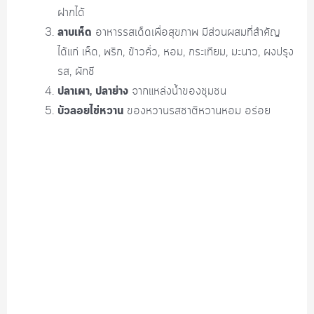
ฝากได้
ลาบเห็ด
อาหารรสเด็ดเพื่อสุขภาพ มีส่วนผสมที่สำคัญ
ได้แก่ เห็ด, พริก, ข้าวคั่ว, หอม, กระเทียม, มะนาว, ผงปรุง
รส, ผักชี
ปลาเผา, ปลาย่าง
จากแหล่งน้ำของชุมชน
บัวลอยไข่หวาน
ของหวานรสชาติหวานหอม อร่อย