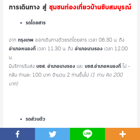
การเดินทาง สู่
ชุมชนท่องเที่ยวบ้านซับสมบูรณ์
รถโดยสาร
กรุงเทพ
จาก
ออกเดินทางด้วยรถโดยสาร เวลา 06.30 น. ถึง
อำเภอหนองกี่
อำเภอนางรอง
เวลา 11.30 น. ถึง
เวลา 12.00
น.
บขส. อำเภอนางรอง
บขส.อำเภอหนองกี่
มีบริการรับส่ง
และ
ไป –
กลับ ท่านละ 100 บาท จำนวน 2 ท่านขึ้นไป
(1 ท่าน คิด 200
บาท)
รถส่วนตัว
ถนนสายโชคชัย-เดชอุดม
จาก
บริเวณสามแยกบ้านหัวถนน จะมี