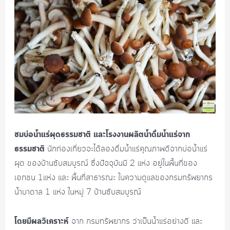
ชมบ่อน้ำแร่ผุดธรรมชาติ และโรงงานผลิตน้ำดื่มน้ำแร่จาก
ธรรมชาติ
นักท่องเที่ยวจะได้ลองดื่มน้ำแร่คุณภาพดีจากบ่อน้ำแร่
ผุด ของบ้านซับสมบูรณ์ ซึ่งปัจจุบันมี 2 แห่ง อยู่ในพื้นที่ของ
เอกชน 1แห่ง และ พื้นที่สาธารณะ ในความดูแลของกรมทรัพยากร
น้ำบาดาล 1 แห่ง ในหมู่ 7 บ้านซับสมบูรณ์
โดยมีผลวิเคราะห์
จาก กรมทรัพยากร ว่าเป็นน้ำแร่อย่างดี และ