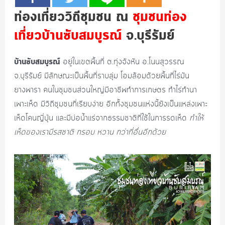
ท่องเที่ยววิถีชุมชน ณ
ชุมชนท่อง
เที่ยวบ้านซับสมบูรณ์
จ.บุรีรัมย์
บ้านซับสมบูรณ์
อยู่ในเขตพื้นที่ ต.ทุ่งจังหัน อ.โนนสุวรรณ
จ.บุรีรัมย์ มีลักษณะเป็นพื้นที่ราบลุ่ม โอมล้อมด้วยพื้นที่ไร่มัน
ยางพารา คนในชุมชนส่วนใหญ่มีอาชีพทำการเกษตร ทำไร่ทำนา
เพาะเห็ด มีวิถีชุมชนที่เรียบง่าย อีกทั้งชุมชนแห่งนี้ยังเป็นแหล่งเพาะ
เห็ดโคนญี่ปุ่น และมีบ่อน้ำแร่จากธรรมชาติที่ใช้ในการรดเห็ด
ทำให้
เห็ดของเรามีรสชาติ กรอบ หวาน กว่าที่อื่นอีกด้วย