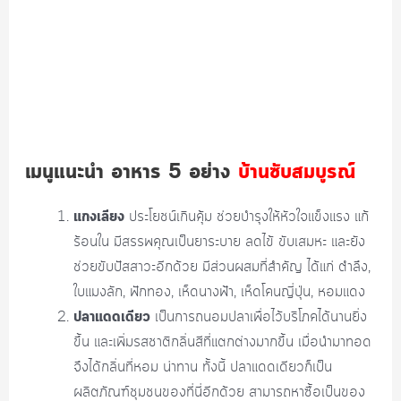
เมนูแนะนำ อาหาร 5 อย่าง
บ้านซับสมบูรณ์
แกงเลียง
ประโยชน์เกินคุ้ม ช่วยบำรุงให้หัวใจแข็งแรง แก้
ร้อนใน มีสรรพคุณเป็นยาระบาย ลดไข้ ขับเสมหะ และยัง
ช่วยขับปัสสาวะอีกด้วย มีส่วนผสมที่สำคัญ ได้แก่ ตำลึง,
ใบแมงลัก, ฟักทอง, เห็ดนางฟ้า, เห็ดโคนญี่ปุ่น, หอมแดง
ปลาแดดเดียว
เป็นการถนอมปลาเพื่อไว้บริโภคได้นานยิ่ง
ขึ้น และเพิ่มรสชาติกลิ่นสีที่แตกต่างมากขึ้น เมื่อนำมาทอด
จึงได้กลิ่นที่หอม น่าทาน ทั้งนี้ ปลาแดดเดียวก็เป็น
ผลิตภัณฑ์ชุมชนของที่นี่อีกด้วย สามารถหาซื้อเป็นของ