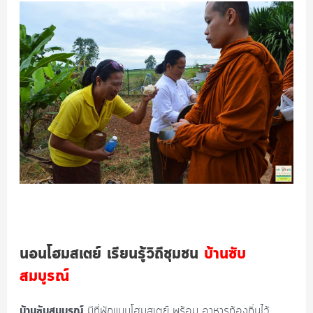
นอนโฮมสเตย์ เรียนรู้วิถีชุมชน
บ้านซับ
สมบูรณ์
บ้านซับสมบูรณ์
มีที่พักแบบโฮมสเตย์ พร้อม อาหารท้องถิ่นไว้